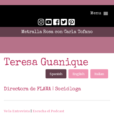
Menu
Metralla Rosa con Carla Tofano
Teresa Guanique
Spanish
English
Italian
Directora de FLAWA | Socióloga
Ve la Entrevista
|
Escucha el Podcast