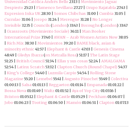
Universidad Católica Andrés Bello
23:13 |
Movimiento Jaguar
Despierto
25:23 |
Flamenco Sevillana
27:27 |
Grupo Rajatabla
27:43 |
Expresion Inka UK
28:30 |
Somos Chibchas
31:00 |
Cumbia
31:05 |
Currulao
31:06 |
Joropo
31:24 |
Merengue
31:28 |
No Longer
Invisible
32:35 |
Councils
(
London
) 33:43 |
Boroughs
(
London
) 33:47
|
Grassroots (Movimiento Sociale)
36:11 |
Man Booker
International Prize
37:40 |
AWAN – Arab Women Artists Now
38:05
|
Rich Mix
38:30 |
Movimientos
39:20 |
BAME black, asian &
minority ethnic
41:57 |
Elephant & Castle
47:03 |
Genesis Cinema
48:49 |
Gledys Ibarra
(
on Metralla Rosa
) 51:17 |
The Latin Stage
51:25 |
British Council
51:34 |
Ellas y sus cosas
52:24 |
AMALGAMA
52:54 |
Latinx Scratch
53:32 |
Clapton Church (Round Chapel)
54:37
|
King’s College
54:40 |
Luzmila Carpio
54:54 |
Rolling Stone
Magazine
55:20 |
Lemebel
55:41 |
Augusto Pinochet
55:49 |
Colectiva
01:00:13 |
Salsa
01:01:13 |
Reggaeton
01:01:14 |
Empanada
01:01:22 |
Bossa Nova
01:01:49 |
Waltz
01:01:52 |
Aya of Yop City
01:03:16 |
Brixton
01:05:12 |
Elephant & Castle
01:05:29 |
Peckham
01:06:07 |
Jobo
01:06:23 |
Tooting
01:06:50 |
Mamón
01:06:51 |
Clapton
01:07:13