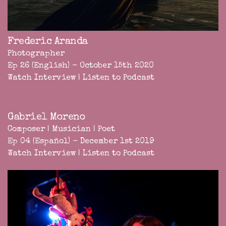
Frederic Aranda
Photographer
Ep 26 (English) - October 15th 2020
Watch Interview
|
Listen to Podcast
Gabriel Moreno
Composer | Musician | Poet
Ep 04 (Español) - December 1st 2019
Watch Interview
|
Listen to Podcast