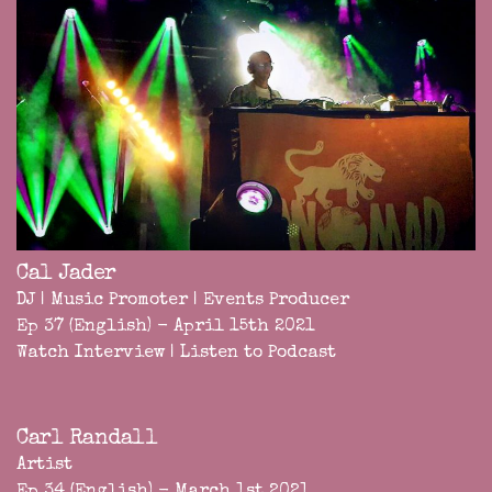
Cal Jader
DJ | Music Promoter | Events Producer
Ep 37 (English) - April 15th 2021
Watch Interview
|
Listen to Podcast
Carl Randall
Artist