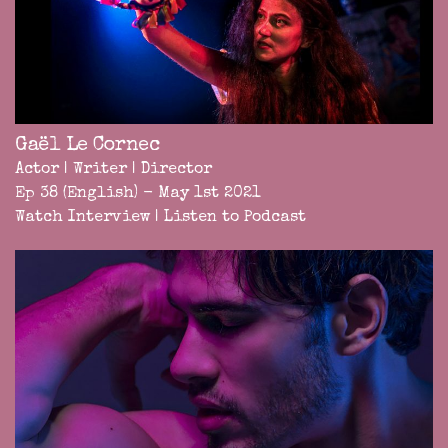
Gaël Le Cornec
Actor | Writer | Director
Ep 38 (English) - May 1st 2021
Watch Interview
|
Listen to Podcast