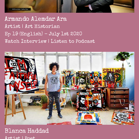
Armando Alemdar Ara
Artist | Art Historian
Ep 19 (English) - July 1st 2020
Watch Interview
|
Listen to Podcast
Blanca Haddad