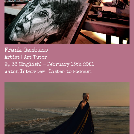
Frank Gambino
Artist | Art Tutor
Ep 33 (English) - February 15th 2021
Watch Interview
|
Listen to Podcast