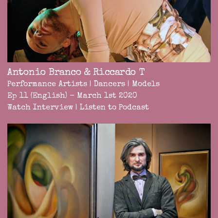
Antonio Branco & Riccardo T
Performance Artists | Dancers | Models
Ep 11 (English) - March 1st 2020
Watch Interview
|
Listen to Podcast