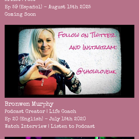
Artist | Poet
Ep 59 (Español) - August 15th 2025
Coming Soon
Bronwen Murphy
Podcast Creator | Life Coach
Ep 20 (English) - July 15th 2020
Watch Interview
|
Listen to Podcast