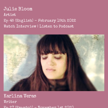
Julie Bloom
Artist
Ep 45 (English) - February 15th 2022
Watch Interview
|
Listen to Podcast
Karlina Veras
Writer