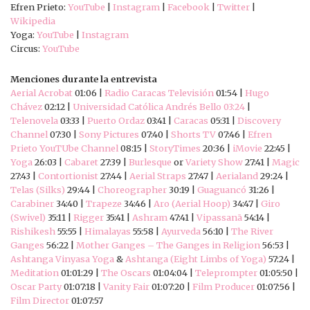
Efren Prieto:
YouTube
|
Instagram
|
Facebook
|
Twitter
|
Wikipedia
Yoga:
YouTube
|
Instagram
Circus:
YouTube
Menciones durante la entrevista
Aerial Acrobat
01:06 |
Radio Caracas Televisión
01:54 |
Hugo
Chávez
02:12 |
Universidad Católica Andrés Bello 03:24
|
Telenovela
03:33 |
Puerto Ordaz
03:41 |
Caracas
05:31 |
Discovery
Channel
07:30 |
Sony Pictures
07:40 |
Shorts TV
07:46 |
Efren
Prieto YouTUbe Channel
08:15 |
StoryTimes
20:36 |
iMovie
22:45 |
Yoga
26:03 |
Cabaret
27:39 |
Burlesque
or
Variety Show
27:41 |
Magic
27:43 |
Contortionist
27:44 |
Aerial Straps
27:47 |
Aerialand
29:24 |
Telas (Silks)
29:44 |
Choreographer
30:19 |
Guaguancó
31:26 |
Carabiner
34:40 |
Trapeze
34:46 |
Aro (Aerial Hoop)
34:47 |
Giro
(Swivel)
35:11 |
Rigger
35:41 |
Ashram
47:41 |
Vipassanā
54:14 |
Rishikesh
55:55 |
Himalayas
55:58 |
Ayurveda
56:10 |
The River
Ganges
56:22 |
Mother Ganges – The Ganges in Religion
56:53 |
Ashtanga Vinyasa Yoga
&
Ashtanga (Eight Limbs of Yoga)
57:24 |
Meditation
01:01:29 |
The Oscars
01:04:04 |
Teleprompter
01:05:50 |
Oscar Party
01:07:18 |
Vanity Fair
01:07:20 |
Film Producer
01:07:56 |
Film Director
01:07:57