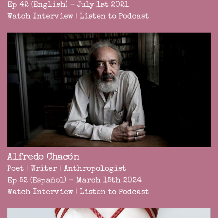
Ep 42 (English) - July 1st 2021
Watch Interview
|
Listen to Podcast
Alfredo Chacón
Poet | Writer | Anthropologist
Ep 52 (Español) - March 15th 2024
Watch Interview
|
Listen to Podcast