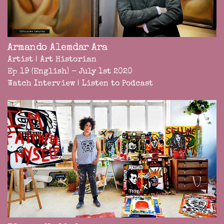
Armando Alemdar Ara
Artist | Art Historian
Ep 19 (English) - July 1st 2020
Watch Interview
|
Listen to Podcast