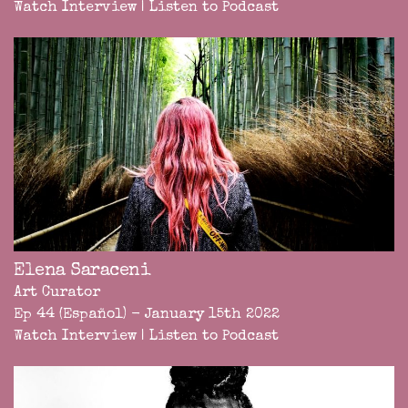
Watch Interview
|
Listen to Podcast
Elena Saraceni
Art Curator
Ep 44 (Español) - January 15th 2022
Watch Interview
|
Listen to Podcast