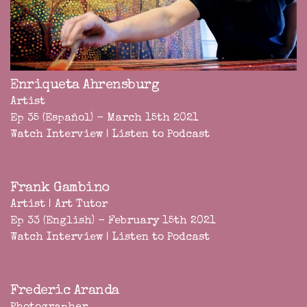
Enriqueta Ahrensburg
Artist
Ep 35 (Español) - March 15th 2021
Watch Interview
|
Listen to Podcast
Frank Gambino
Artist | Art Tutor
Ep 33 (English) - February 15th 2021
Watch Interview
|
Listen to Podcast
Frederic Aranda