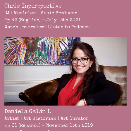
Chris Inperspective
DJ | Musician | Music Producer
Ep 43 (English) - July 15th 2021
Watch Interview
|
Listen to Podcast
Daniela Galán L
Artist | Art Historian | Art Curator
Ep 01 (Español) - November 15th 2019