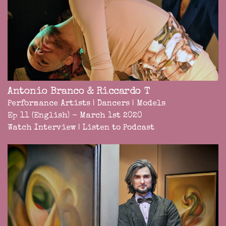
Antonio Branco & Riccardo T
Performance Artists | Dancers | Models
Ep 11 (English) - March 1st 2020
Watch Interview
|
Listen to Podcast