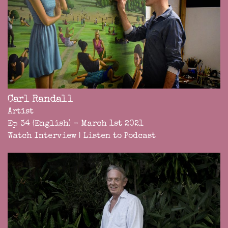
Carl Randall
Artist
Ep 34 (English) - March 1st 2021
Watch Interview
|
Listen to Podcast