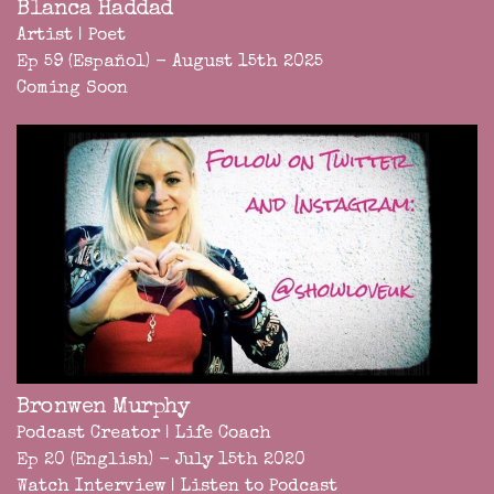
Blanca Haddad
Artist | Poet
Ep 59 (Español) - August 15th 2025
Coming Soon
Bronwen Murphy
Podcast Creator | Life Coach
Ep 20 (English) - July 15th 2020
Watch Interview
|
Listen to Podcast