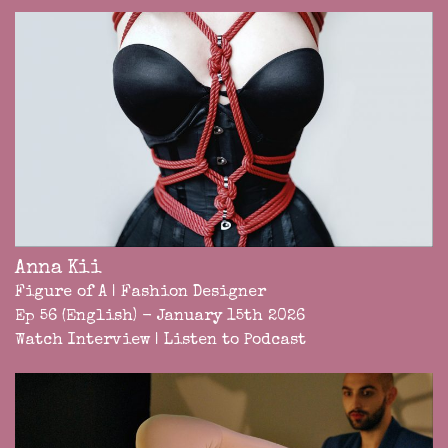
Anna Kii
Figure of A | Fashion Designer
Ep 56 (English) - January 15th 2026
Watch Interview
|
Listen to Podcast