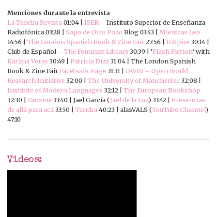
Menciones durante la entrevista
La Tundra Revista
01:04 |
ISER
– Instituto Superior de Enseñanza
Radiofónica 03:28 |
Sapo de Otro Pozo
Blog 03:43 |
Mientras Leo
14:56 |
The London Spanish Book & Zine Fair
27:56 |
InSpire
30:14 |
Club de Español –
The Feminist Library
30:39 | ‘
Flash Fiction
‘ with
Karlina Veras
30:49 |
Patricia Diaz
31:04 | The London Spanish
Book & Zine Fair
Facebook Page
31:31 |
OWRI – Open World
Research Initiative
32:00 |
The University of Manchester
32:08 |
Institute of Modern Languages
32:12 |
The European Bookshop
32:30 |
Fanzine
33:40 | Jael García (
Jael de la Luz
) 33:42 |
Presencias
de allá para acá
33:50 |
Tundra
40:23 | alasVALS (
YouTube Channel
)
47:10
Videos: