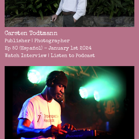
Carsten Todtmann
Publisher | Photographer
Ep 50 (Español) - January 1st 2024
Watch Interview
|
Listen to Podcast