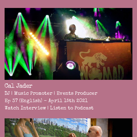
Cal Jader
DJ | Music Promoter | Events Producer
Ep 37 (English) - April 15th 2021
Watch Interview
|
Listen to Podcast