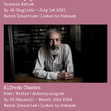
Ceramic Artist
Ep 42 (English) - July 1st 2021
Watch Interview
|
Listen to Podcast
Alfredo Chacón
Poet | Writer | Anthropologist
Ep 52 (Español) - March 15th 2024
Watch Interview
|
Listen to Podcast