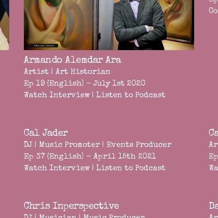
Ep
Co
Armando Alemdar Ara
Artist | Art Historian
Ep 19 (English) - July 1st 2020
Watch Interview
|
Listen to Podcast
Cal Jader
C
DJ | Music Promoter | Events Producer
Ar
Ep 37 (English) - April 15th 2021
Ep
Watch Interview
|
Listen to Podcast
Wa
Chris Inperspective
D