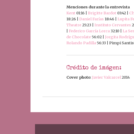
Menciones durante la entrevista
Kent
01:16 |
Brigitte Bardot
03:42 |
Ch
18:26 |
Daniel Farías
18:46 |
Lupita F
Theatre
25:23 |
Instituto Cervantes
2
|
Federico García Lorca
32:10 |
La Sem
de Chocolate
56:02 |
Jorgita Rodríg
Rolando Padilla
56:33 | Pimpi Santis
Crédito de imágen:
Cover photo
:
Javier Valcarcel
2014