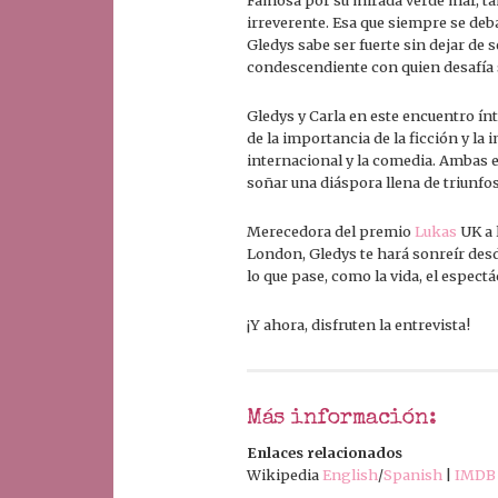
Famosa por su mirada verde mar, ta
irreverente. Esa que siempre se deb
Gledys sabe ser fuerte sin dejar de s
condescendiente con quien desafía s
Gledys y Carla en este encuentro ín
de la importancia de la ficción y la
internacional y la comedia. Ambas e
soñar una diáspora llena de triunfos
Merecedora del premio
Lukas
UK a 
London, Gledys te hará sonreír desd
lo que pase, como la vida, el espect
¡Y ahora, disfruten la entrevista!
Más información:
Enlaces relacionados
Wikipedia
English
/
Spanish
|
IMDB