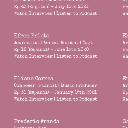
DJ | Musician | Music Producer
Ar
Ep 43 (English) - July 15th 2021
Ep
Watch Interview
|
Listen to Podcast
Wa
Efren Prieto
E
Journalist | Aerial Acrobat | Yogi
Ar
Ep 18 (Español) - June 15th 2020
Ep
Watch Interview
|
Listen to Podcast
Wa
Eliane Correa
E
Composer | Pianist | Music Producer
Ar
Ep 31 (Español) - January 15th 2021
Ep
Watch Interview
|
Listen to Podcast
Wa
Frederic Aranda
G