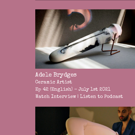
Adele Brydges
Ceramic Artist
Ep 42 (English) - July 1st 2021
Watch Interview
|
Listen to Podcast