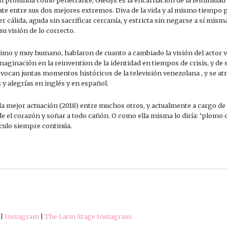
n profunda como penetrante, Gledys es la encarnación de la feminidad
ate entre sus dos mejores extremos. Diva de la vida y al mismo tiempo p
er cálida, aguda sin sacrificar cercanía, y estricta sin negarse a sí mis
u visión de lo correcto.
timo y muy humano, hablaron de cuanto a cambiado la visión del actor 
 imaginación en la reinvention de la identidad en tiempos de crisis, y de 
vocan juntas momentos históricos de la televisión venezolana , y se atr
 y alegrías en inglés y en español.
la mejor actuación (2018) entre muchos otros, y actualmente a cargo de l
e el corazón y soñar a todo cañón. O como ella misma lo diría: ‘plomo 
áculo siempre continúa.
|
Instagram
|
The Latin Stage Instagram