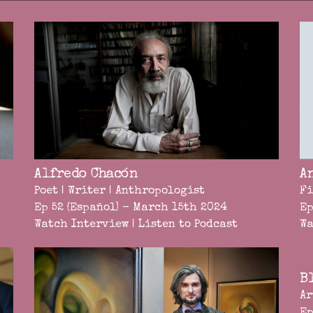
Alfredo Chacón
A
Poet | Writer | Anthropologist
Fi
Ep 52 (Español) - March 15th 2024
Ep
Watch Interview
|
Listen to Podcast
Wa
B
Ar