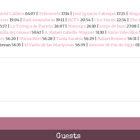
ichi Caldera
04:07 |
Telenovela
17:14 |
José Ignacio Cabrujas
17:25 |
Abiga
errer
19:04 |
Raúl Amundaray
19:11 |
RCTV
20:54 |
Ciro Durán
22:34 |
The 
5:37 |
La Tortuga de Darwin
26:07 |
Mayorga
26:10 |
Jorge de Juan
27:08 |
illa del Girasol
50:47 |
A. Rafael Cabello-Wagner
51:10 |
Karin Valecillos
uez
56:20 |
Mirna Ríos
56:28 |
Tania Sarabia
56:29 |
Rafael Romero
56:31 |
tevan 56:35 |
El Vuelo de las Mariposas
56:39 |
Amores de Fin de Siglo
01
Guests