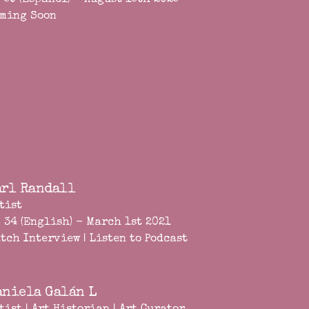
 59 (Español) - August 15th 2025
ming Soon
arl Randall
tist
 34 (English) - March 1st 2021
tch Interview
|
Listen to Podcast
aniela Galán L