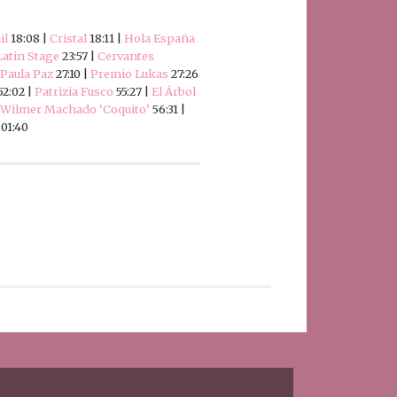
il
18:08 |
Cristal
18:11 |
Hola España
Latin Stage
23:57 |
Cervantes
Paula Paz
27:10 |
Premio Lukas
27:26
52:02 |
Patrizia Fusco
55:27 |
El Árbol
Wilmer Machado ‘Coquito’
56:31 |
:01:40