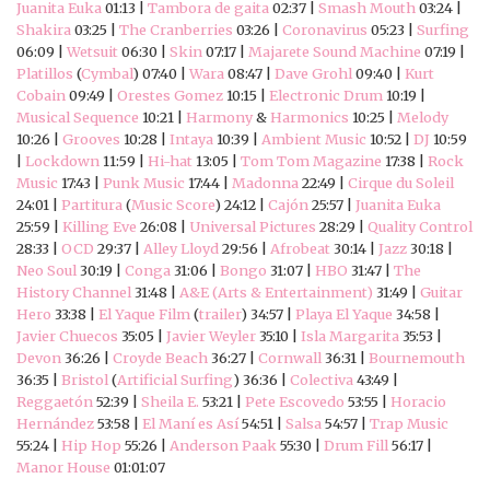
Juanita Euka
01:13 |
Tambora de gaita
02:37 |
Smash Mouth
03:24 |
Shakira
03:25 |
The Cranberries
03:26 |
Coronavirus
05:23 |
Surfing
06:09 |
Wetsuit
06:30 |
Skin
07:17 |
Majarete Sound Machine
07:19 |
Platillos
(
Cymbal
) 07:40 |
Wara
08:47 |
Dave Grohl
09:40 |
Kurt
Cobain
09:49 |
Orestes Gomez
10:15 |
Electronic Drum
10:19 |
Musical Sequence
10:21 |
Harmony
&
Harmonics
10:25 |
Melody
10:26 |
Grooves
10:28 |
Intaya
10:39 |
Ambient Music
10:52 |
DJ
10:59
|
Lockdown
11:59 |
Hi-hat
13:05 |
Tom Tom Magazine
17:38 |
Rock
Music
17:43 |
Punk Music
17:44 |
Madonna
22:49 |
Cirque du Soleil
24:01 |
Partitura
(
Music Score
) 24:12 |
Cajón
25:57 |
Juanita Euka
25:59 |
Killing Eve
26:08 |
Universal Pictures
28:29 |
Quality Control
28:33 |
OCD
29:37 |
Alley Lloyd
29:56 |
Afrobeat
30:14 |
Jazz
30:18 |
Neo Soul
30:19 |
Conga
31:06 |
Bongo
31:07 |
HBO
31:47 |
The
History Channel
31:48 |
A&E (Arts & Entertainment)
31:49 |
Guitar
Hero
33:38 |
El Yaque Film
(
trailer
) 34:57 |
Playa El Yaque
34:58 |
Javier Chuecos
35:05 |
Javier Weyler
35:10 |
Isla Margarita
35:53 |
Devon
36:26 |
Croyde Beach
36:27 |
Cornwall
36:31 |
Bournemouth
36:35 |
Bristol
(
Artificial Surfing
) 36:36 |
Colectiva
43:49 |
Reggaetón
52:39 |
Sheila E.
53:21 |
Pete Escovedo
53:55 |
Horacio
Hernández
53:58 |
El Maní es Así
54:51 |
Salsa
54:57 |
Trap Music
55:24 |
Hip Hop
55:26 |
Anderson Paak
55:30 |
Drum Fill
56:17 |
Manor House
01:01:07