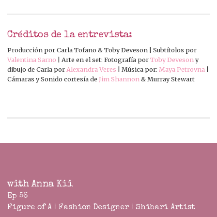
Créditos de la entrevista:
Producción por Carla Tofano & Toby Deveson | Subtítolos por
Valentina Sarno
| Arte en el set: Fotografía por
Toby Deveson
y
dibujo de Carla por
Alexandra Veres
| Música por:
Maya Petrovna
|
Cámaras y Sonido cortesía de
Jim Shannon
& Murray Stewart
with Anna Kii
Ep 56
Figure of A | Fashion Designer | Shibari Artist