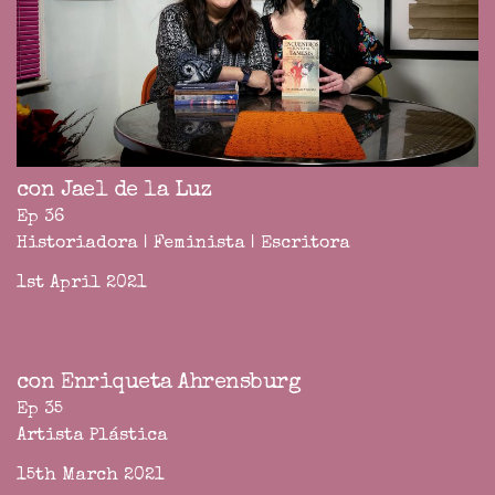
con Jael de la Luz
Ep 36
Historiadora | Feminista | Escritora
1st April 2021
con Enriqueta Ahrensburg
Ep 35
Artista Plástica
15th March 2021