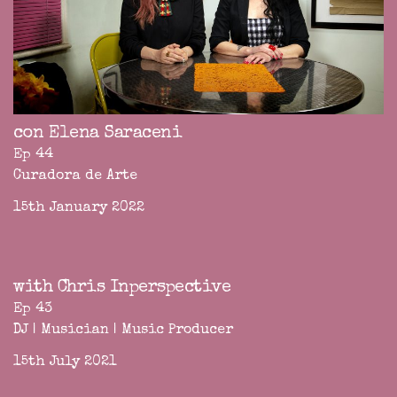
con Elena Saraceni
Ep 44
Curadora de Arte
15th January 2022
with Chris Inperspective
Ep 43
DJ | Musician | Music Producer
15th July 2021