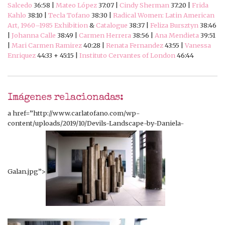
Salcedo
36:58 |
Mateo López
37:07 |
Cindy Sherman
37:20 |
Frida
Kahlo
38:10 |
Tecla Tofano
38:30 |
Radical Women: Latin American
Art, 1960–1985 Exhibition
&
Catalogue
38:37 |
Feliza Bursztyn
38:46
|
Johanna Calle
38:49 |
Carmen Herrera
38:56 |
Ana Mendieta
39:51
|
Mari Carmen Ramirez
40:28 |
Renata Fernandez
43:55 |
Vanessa
Enriquez
44:33 + 45:15 |
Instituto Cervantes of London
46:44
Imágenes relacionadas:
a href=”http://www.carlatofano.com/wp-
content/uploads/2019/10/Devils-Landscape-by-Daniela-
Galan.jpg”>