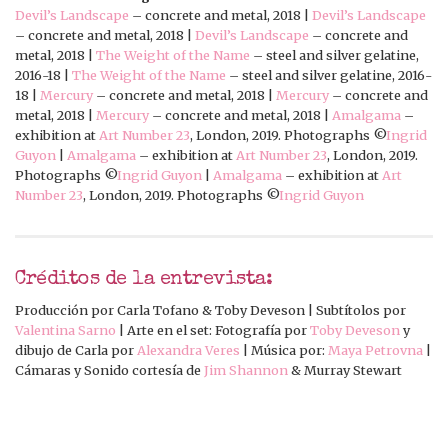
Devil’s Landscape
– concrete and metal, 2018 |
Devil’s Landscape
– concrete and metal, 2018 |
Devil’s Landscape
– concrete and
metal, 2018 |
The Weight of the Name
– steel and silver gelatine,
2016-18 |
The Weight of the Name
– steel and silver gelatine, 2016-
18 |
Mercury
– concrete and metal, 2018 |
Mercury
– concrete and
metal, 2018 |
Mercury
– concrete and metal, 2018 |
Amalgama
–
exhibition at
Art Number 23
, London, 2019. Photographs ©
Ingrid
Guyon
|
Amalgama
– exhibition at
Art Number 23
, London, 2019.
Photographs ©
Ingrid Guyon
|
Amalgama
– exhibition at
Art
Number 23
, London, 2019. Photographs ©
Ingrid Guyon
Créditos de la entrevista:
Producción por Carla Tofano & Toby Deveson | Subtítolos por
Valentina Sarno
| Arte en el set: Fotografía por
Toby Deveson
y
dibujo de Carla por
Alexandra Veres
| Música por:
Maya Petrovna
|
Cámaras y Sonido cortesía de
Jim Shannon
& Murray Stewart