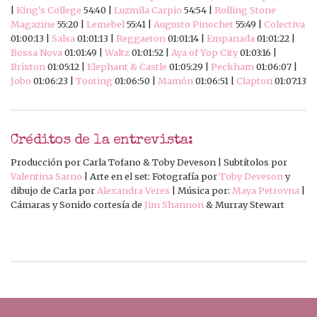
|
King’s College
54:40 |
Luzmila Carpio
54:54 |
Rolling Stone
Magazine
55:20 |
Lemebel
55:41 |
Augusto Pinochet
55:49 |
Colectiva
01:00:13 |
Salsa
01:01:13 |
Reggaeton
01:01:14 |
Empanada
01:01:22 |
Bossa Nova
01:01:49 |
Waltz
01:01:52 |
Aya of Yop City
01:03:16 |
Brixton
01:05:12 |
Elephant & Castle
01:05:29 |
Peckham
01:06:07 |
Jobo
01:06:23 |
Tooting
01:06:50 |
Mamón
01:06:51 |
Clapton
01:07:13
Créditos de la entrevista:
Producción por Carla Tofano & Toby Deveson | Subtítolos por
Valentina Sarno
| Arte en el set: Fotografía por
Toby Deveson
y
dibujo de Carla por
Alexandra Veres
| Música por:
Maya Petrovna
|
Cámaras y Sonido cortesía de
Jim Shannon
& Murray Stewart