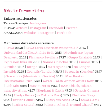
Más información:
Enlaces relacionados
Teresa Guanique:
Instagram
FLAWA:
Website
|
Instagram
|
Facebook
|
Twitter
AMALGAMA:
Website
|
Instagram
|
Facebook
Menciones durante la entrevista
FLAWA
00:48 |
LAWA Latin American Women’s Aid
20:47 |
Universidad Católica Andrés Bello
23:13 |
Movimiento Jaguar
Despierto
25:23 |
Flamenco Sevillana
27:27 |
Grupo Rajatabla
27:43 |
Expresion Inka UK
28:30 |
Somos Chibchas
31:00 |
Cumbia
31:05 |
Currulao
31:06 |
Joropo
31:24 |
Merengue
31:28 |
No Longer
Invisible
32:35 |
Councils
(
London
) 33:43 |
Boroughs
(
London
) 33:47
|
Grassroots (Movimiento Sociale)
36:11 |
Man Booker
International Prize
37:40 |
AWAN – Arab Women Artists Now
38:05
|
Rich Mix
38:30 |
Movimientos
39:20 |
BAME black, asian &
minority ethnic
41:57 |
Elephant & Castle
47:03 |
Genesis Cinema
48:49 |
Gledys Ibarra
(
on Metralla Rosa
) 51:17 |
The Latin Stage
51:25 |
British Council
51:34 |
Ellas y sus cosas
52:24 |
AMALGAMA
52:54 |
Latinx Scratch
53:32 |
Clapton Church (Round Chapel)
54:37