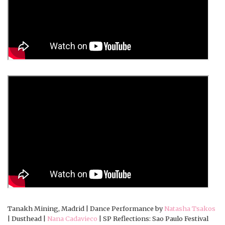
Tanakh Mining, Madrid | Dance Performance by
Natasha Tsakos
| Dusthead |
Nana Cadavieco
| SP Reflections: Sao Paulo Festival