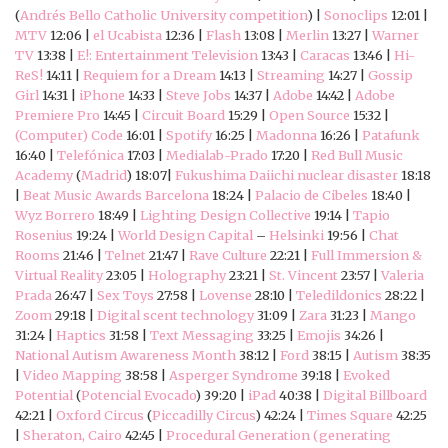
(
Andrés Bello Catholic University competition
) |
Sonoclips
12:01 |
MTV
12:06 |
el Ucabista
12:36 |
Flash
13:08 |
Merlin
13:27 |
Warner
TV
13:38 |
E!: Entertainment Television
13:43 |
Caracas
13:46 |
Hi-
ReS!
14:11 |
Requiem for a Dream
14:13 |
Streaming
14:27 |
Gossip
Girl
14:31 |
iPhone
14:33 |
Steve Jobs
14:37 |
Adobe
14:42 |
Adobe
Premiere Pro
14:45 |
Circuit Board
15:29 |
Open Source
15:32 |
(Computer) Code
16:01 |
Spotify
16:25 |
Madonna
16:26 |
Patafunk
16:40 |
Telefónica
17:03 |
Medialab-Prado
17:20 |
Red Bull Music
Academy
(
Madrid
) 18:07|
Fukushima Daiichi nuclear disaster
18:18
|
Beat Music Awards Barcelona
18:24 |
Palacio de Cibeles
18:40 |
Wyz Borrero
18:49 |
Lighting Design Collective
19:14 |
Tapio
Rosenius
19:24 |
World Design Capital
–
Helsinki
19:56 |
Chat
Rooms
21:46 |
Telnet
21:47 |
Rave Culture
22:21 |
Full Immersion &
Virtual Reality
23:05 |
Holography
23:21 |
St. Vincent
23:57 |
Valeria
Prada
26:47 |
Sex Toys
27:58 |
Lovense
28:10 |
Teledildonics
28:22 |
Zoom
29:18 |
Digital scent technology
31:09 |
Zara
31:23 |
Mango
31:24 |
Haptics
31:58 |
Text Messaging
33:25 |
Emojis
34:26 |
National Autism Awareness Month
38:12 |
Ford
38:15 |
Autism
38:35
|
Video Mapping
38:58 |
Asperger Syndrome
39:18 |
Evoked
Potential
(
Potencial Evocado
) 39:20 |
iPad
40:38 |
Digital Billboard
42:21 |
Oxford Circus
(
Piccadilly Circus
) 42:24 |
Times Square
42:25
|
Sheraton, Cairo
42:45 |
Procedural Generation (generating