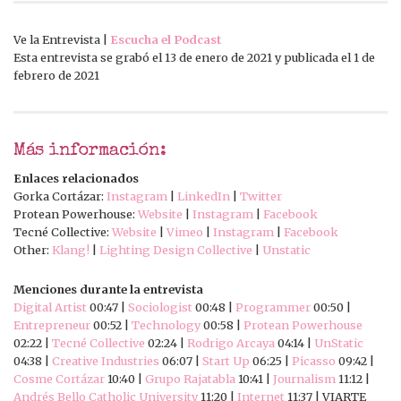
Ve la Entrevista |
Escucha el Podcast
Esta entrevista se grabó el 13 de enero de 2021 y publicada el 1 de
febrero de 2021
Más información:
Enlaces relacionados
Gorka Cortázar:
Instagram
|
LinkedIn
|
Twitter
Protean Powerhouse:
Website
|
Instagram
|
Facebook
Tecné Collective:
Website
|
Vimeo
|
Instagram
|
Facebook
Other:
Klang!
|
Lighting Design Collective
|
Unstatic
Menciones durante la entrevista
Digital Artist
00:47 |
Sociologist
00:48 |
Programmer
00:50 |
Entrepreneur
00:52 |
Technology
00:58 |
Protean Powerhouse
02:22 |
Tecné Collective
02:24 |
Rodrigo Arcaya
04:14 |
UnStatic
04:38 |
Creative Industries
06:07 |
Start Up
06:25 |
Picasso
09:42 |
Cosme Cortázar
10:40 |
Grupo Rajatabla
10:41 |
Journalism
11:12 |
Andrés Bello Catholic University
11:20 |
Internet
11:37 | VIARTE