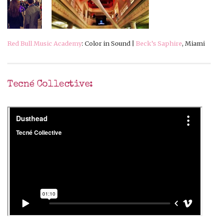
Red Bull Music Academy
: Color in Sound |
Beck’s Saphire
, Miami
Tecné Collective: