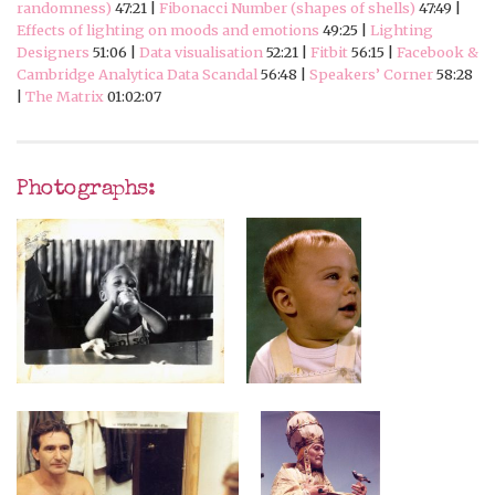
randomness)
47:21 |
Fibonacci Number (shapes of shells)
47:49 |
Effects of lighting on moods and emotions
49:25 |
Lighting
Designers
51:06 |
Data visualisation
52:21 |
Fitbit
56:15 |
Facebook &
Cambridge Analytica Data Scandal
56:48 |
Speakers’ Corner
58:28
|
The Matrix
01:02:07
Photographs: