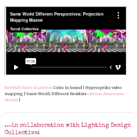
Red Bull Music Academy
: Color in Sound | Hyperoptiks video
mapping | Same World, Different Realities:
Autism Awareness
Month
|
…in collaboration with Lighting Design
Collective: