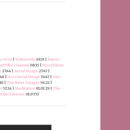
o 03:24
|
Telenovela
03:33 |
Puerto
YouTUbe Channel
08:15 |
StoryTimes
t
27:44 |
Aerial Straps
27:47 |
46 |
Aro (Aerial Hoop)
34:47 |
Giro
10 |
The River Ganges
56:22 |
a)
57:24 |
Meditation
01:01:29 |
The
|
Film Director
01:07:57