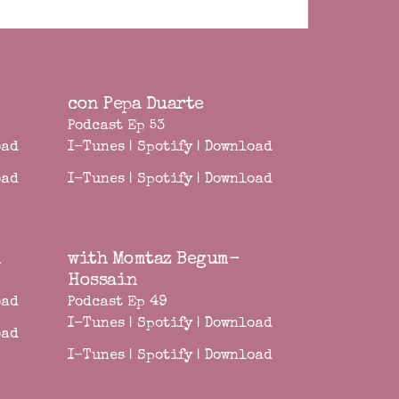
con Pepa Duarte
Podcast Ep 53
oad
I-Tunes
|
Spotify
|
Download
oad
I-Tunes
|
Spotify
|
Download
n
with Momtaz Begum-
Hossain
oad
Podcast Ep 49
I-Tunes
|
Spotify
|
Download
oad
I-Tunes
|
Spotify
|
Download