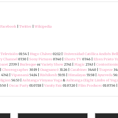
|
Facebook
|
Twitter
|
Wikipedia
 Televisión
01:54 |
Hugo Chávez
02:12 |
Universidad Católica Andrés Bell
ry Channel
07:30 |
Sony Pictures
07:40 |
Shorts TV
07:46 |
Efren Prieto 
baret
27:39 |
Burlesque
or
Variety Show
27:41 |
Magic
27:43 |
Contortionis
 |
Choreographer
30:19 |
Guaguancó
31:26 |
Carabiner
34:40 |
Trapeze
34:
m
47:41 |
Vipassanā
54:14 |
Rishikesh
55:55 |
Himalayas
55:58 |
Ayurveda
56:
ligion
56:53 |
Ashtanga Vinyasa Yoga
&
Ashtanga (Eight Limbs of Yog
5:50 |
Oscar Party
01:07:18 |
Vanity Fair
01:07:20 |
Film Producer
01:07:56 