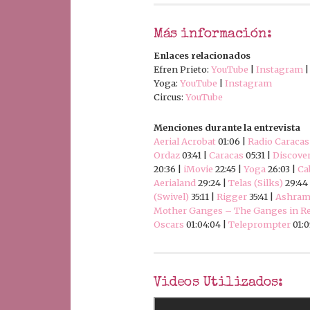
Más información:
Enlaces relacionados
Efren Prieto:
YouTube
|
Instagram
Yoga:
YouTube
|
Instagram
Circus:
YouTube
Menciones durante la entrevista
Aerial Acrobat
01:06 |
Radio Caracas
Ordaz
03:41 |
Caracas
05:31 |
Discove
20:36 |
iMovie
22:45 |
Yoga
26:03 |
Ca
Aerialand
29:24 |
Telas (Silks)
29:44
(Swivel)
35:11 |
Rigger
35:41 |
Ashra
Mother Ganges – The Ganges in Re
Oscars
01:04:04 |
Teleprompter
01:0
Videos Utilizados: