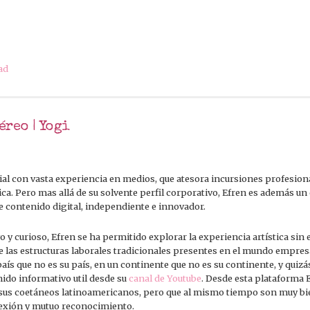
ad
éreo | Yogi
al con vasta experiencia en medios, que atesora incursiones profesion
ica. Pero mas allá de su solvente perfil corporativo, Efren es además un
e contenido digital, independiente e innovador.
 y curioso, Efren se ha permitido explorar la experiencia artística sin e
las estructuras laborales tradicionales presentes en el mundo empresar
país que no es su país, en un continente que no es su continente, y quizá
nido informativo util desde su
canal de Youtube
. Desde esta plataforma 
r sus coetáneos latinoamericanos, pero que al mismo tiempo son muy bi
exión y mutuo reconocimiento.