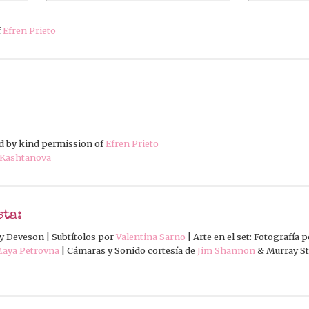
f
Efren Prieto
d by kind permission of
Efren Prieto
 Kashtanova
sta:
y Deveson | Subtítolos por
Valentina Sarno
| Arte en el set: Fotografía 
aya Petrovna
| Cámaras y Sonido cortesía de
Jim Shannon
& Murray S