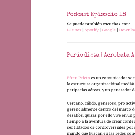
Podcast Episodio 18
Se puede también escuchar con:
I-Tunes
|
Spotify
|
Google
|
Downlo
Periodista | Acróbata A
Efren Prieto
es un comunicador soci
la estructura organizaciónal mediát
peripecias aéreas, y un generador d
Cercano, cálido, generoso, pro activo
gerencialmente dentro del marco de 
desafíos, quizás por ello vive en un 
tiempo a la aventura de crear conte
ser tildados de controversiales po
mundo que buscan en las redes con