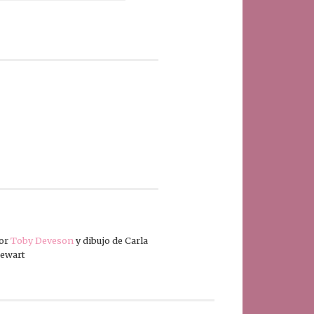
por
Toby Deveson
y dibujo de Carla
tewart