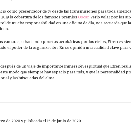
cio como presentador de tv desde las transmisiones para toda americal
año 2019 la cobertura de los famosos premios
Oscar
. Verlo volar por los a
ol de mucha responsabilidad en una oficina de día, nos recuerda que la f
inuo.
las cámaras, o haciendo piruetas acrobáticas por los cielos, Efren es si
o el poder de la organización. En su opinión una cualidad clave para vi
 después de un viaje de importante inmersión espiritual que Efren reali
 este modo que siempre hay espacio para más, y que la personalidad p
onal y las búsquedas del alma.
rzo de 2020 y publicada el 15 de junio de 2020