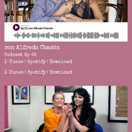
con Alfredo Chacón
Podcast Ep 52
I-Tunes
|
Spotify
|
Download
I-Tunes
|
Spotify
|
Download