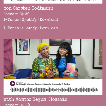
con Carsten Todtmann
Podcast Ep 50
I-Tunes
|
Spotify
|
Download
I-Tunes
|
Spotify
|
Download
with Momtaz Begum-Hossain
Podcast Ep 49