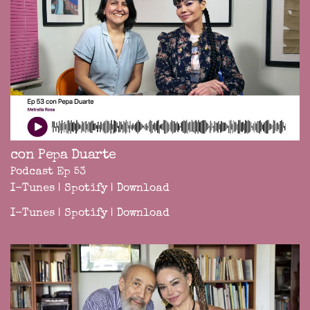
con Pepa Duarte
Podcast Ep 53
I-Tunes
|
Spotify
|
Download
I-Tunes
|
Spotify
|
Download