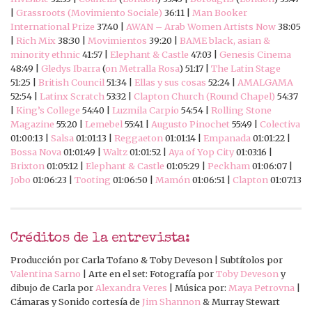
|
Grassroots (Movimiento Sociale)
36:11 |
Man Booker
International Prize
37:40 |
AWAN – Arab Women Artists Now
38:05
|
Rich Mix
38:30 |
Movimientos
39:20 |
BAME black, asian &
minority ethnic
41:57 |
Elephant & Castle
47:03 |
Genesis Cinema
48:49 |
Gledys Ibarra
(
on Metralla Rosa
) 51:17 |
The Latin Stage
51:25 |
British Council
51:34 |
Ellas y sus cosas
52:24 |
AMALGAMA
52:54 |
Latinx Scratch
53:32 |
Clapton Church (Round Chapel)
54:37
|
King’s College
54:40 |
Luzmila Carpio
54:54 |
Rolling Stone
Magazine
55:20 |
Lemebel
55:41 |
Augusto Pinochet
55:49 |
Colectiva
01:00:13 |
Salsa
01:01:13 |
Reggaeton
01:01:14 |
Empanada
01:01:22 |
Bossa Nova
01:01:49 |
Waltz
01:01:52 |
Aya of Yop City
01:03:16 |
Brixton
01:05:12 |
Elephant & Castle
01:05:29 |
Peckham
01:06:07 |
Jobo
01:06:23 |
Tooting
01:06:50 |
Mamón
01:06:51 |
Clapton
01:07:13
Créditos de la entrevista:
Producción por Carla Tofano & Toby Deveson | Subtítolos por
Valentina Sarno
| Arte en el set: Fotografía por
Toby Deveson
y
dibujo de Carla por
Alexandra Veres
| Música por:
Maya Petrovna
|
Cámaras y Sonido cortesía de
Jim Shannon
& Murray Stewart