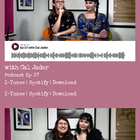
with Cal Jader
Podcast Ep 37
I-Tunes
|
Spotify
|
Download
I-Tunes
|
Spotify
|
Download