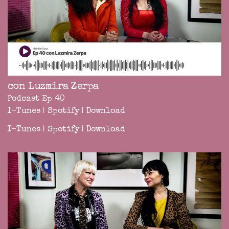
con Luzmira Zerpa
Podcast Ep 40
I-Tunes
|
Spotify
|
Download
I-Tunes
|
Spotify
|
Download