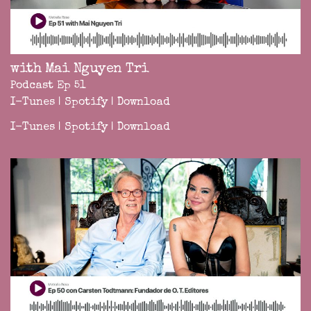
with Mai Nguyen Tri
Podcast Ep 51
I-Tunes
|
Spotify
|
Download
I-Tunes
|
Spotify
|
Download