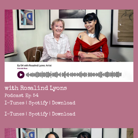
with Rosalind Lyons
Podcast Ep 54
I-Tunes
|
Spotify
|
Download
I-Tunes
|
Spotify
|
Download