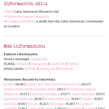
Información útil:
LAWA
: Latin American Women’s Aid
Movimiento Jaguar Despierto
No Longer Invisible
: A study into the Latin American Community
in London
Más información:
Enlaces relacionados
Teresa Guanique:
Instagram
FLAWA:
Website
|
Instagram
|
Facebook
|
Twitter
AMALGAMA:
Website
|
Instagram
|
Facebook
Menciones durante la entrevista
FLAWA
00:48 |
LAWA Latin American Women’s Aid
20:47 |
Universidad Católica Andrés Bello
23:13 |
Movimiento Jaguar
Despierto
25:23 |
Flamenco Sevillana
27:27 |
Grupo Rajatabla
27:43 |
Expresion Inka UK
28:30 |
Somos Chibchas
31:00 |
Cumbia
31:05 |
Currulao
31:06 |
Joropo
31:24 |
Merengue
31:28 |
No Longer
Invisible
32:35 |
Councils
(
London
) 33:43 |
Boroughs
(
London
) 33:47