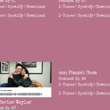
st Ep 51
Podcast Ep 50
es
|
Spotify
|
Download
I-Tunes
|
Spotify
|
Downl
es
|
Spotify
|
Download
I-Tunes
|
Spotify
|
Downl
con Phaxsi Coca
Podcast Ep 46
I-Tunes
|
Spotify
|
Downl
I-Tunes
|
Spotify
|
Downl
Javier Weyler
st Ep 47