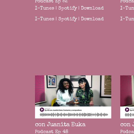
Podcast Ep 52
Podca
I-Tunes
|
Spotify
|
Download
I-Tun
I-Tunes
|
Spotify
|
Download
I-Tun
con Juanita Euka
con 
Podcast Ep 48
Podca