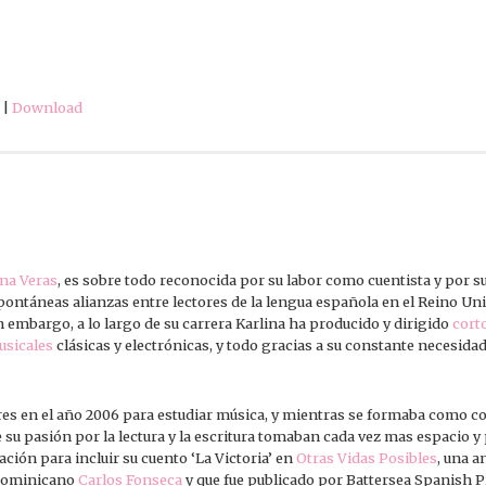
|
Download
ina Veras
, es sobre todo reconocida por su labor como cuentista y por su
pontáneas alianzas entre lectores de la lengua española en el Reino Unid
n embargo, a lo largo de su carrera Karlina ha producido y dirigido
cort
usicales
clásicas y electrónicas, y todo gracias a su constante necesida
res en el año 2006 para estudiar música, y mientras se formaba como 
e su pasión por la lectura y la escritura tomaban cada vez mas espacio y
ación para incluir su cuento ‘La Victoria’ en
Otras Vidas Posibles
, una a
r dominicano
Carlos Fonseca
y que fue publicado por Battersea Spanish P