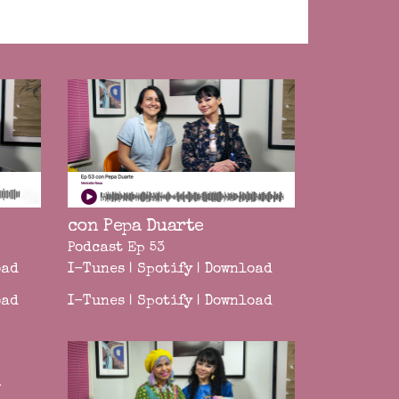
con Pepa Duarte
Podcast Ep 53
oad
I-Tunes
|
Spotify
|
Download
oad
I-Tunes
|
Spotify
|
Download
n