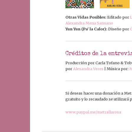
Otras Vidas Posibles:
Editado por
L
Alexandra Mena Sansano
Yun Yun (Pa’ la Calor):
Diseño por
C
Créditos de la entrevi
Producción por Carla Tofano & Tob
por
Alexandra Veres
| Música por:
M
Si deseas hacer una donación a Metra
gratuito y lo recaudado se utilizará
www.paypal.me/metrallarosa