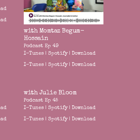
oad
oad
with Momtaz Begum-
Hossain
Podcast Ep 49
I-Tunes
|
Spotify
|
Download
I-Tunes
|
Spotify
|
Download
with Julie Bloom
Podcast Ep 45
oad
I-Tunes
|
Spotify
|
Download
oad
I-Tunes
|
Spotify
|
Download