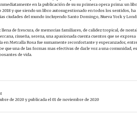
inmediatamente en la publicación de su su primera opera prima: un lib
ño 2018 y que siendo un libro autosugestionado en todos los sentidos, h
ias ciudades del mundo incluyendo Santo Domingo, Nueva York y Lond
z llena de frescura, de memorias familiares, de calidez tropical, de nost
cercana, risueña, serena, una apasionada cuenta cuentos que se expresa 
la en Metralla Rosa fue sumamente reconfortante y esperanzador, entre
be que una de las formas mas efectivas de darle voz a una comunidad, 
ebosantes de vida.
st
tubre de 2020 y publicada el 01 de noviembre de 2020