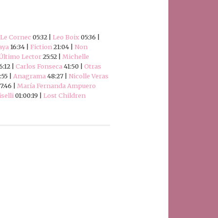
 Le Cornec
05:32 |
Leo Boix
05:36 |
aya
16:34 |
Fiction
21:04 |
Non
 Último Lector
25:52 |
Michelle
6:12 |
Carlos Fonseca
41:50 |
Otras
:55 |
Anagrama
48:27 |
Nicolle Veras
7:46 |
María Fernanda Ampuero
selli
01:00:19 |
Lost Children