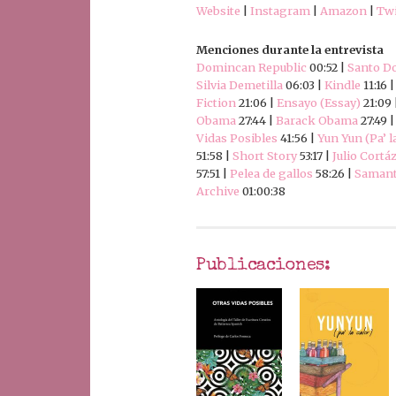
Website
|
Instagram
|
Amazon
|
Twi
Menciones durante la entrevista
Domincan Republic
00:52 |
Santo D
Silvia Demetilla
06:03 |
Kindle
11:16 
Fiction
21:06 |
Ensayo (Essay)
21:09 
Obama
27:44 |
Barack Obama
27:49 
Vidas Posibles
41:56 |
Yun Yun (Pa’ l
51:58 |
Short Story
53:17 |
Julio Cortá
57:51 |
Pelea de gallos
58:26 |
Samant
Archive
01:00:38
Publicaciones: