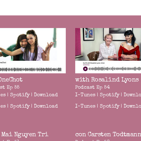
OneChot
with Rosalind Lyons
st Ep 55
Podcast Ep 54
es
|
Spotify
|
Download
I-Tunes
|
Spotify
|
Downl
es
|
Spotify
|
Download
I-Tunes
|
Spotify
|
Downl
 Mai Nguyen Tri
con Carsten Todtman