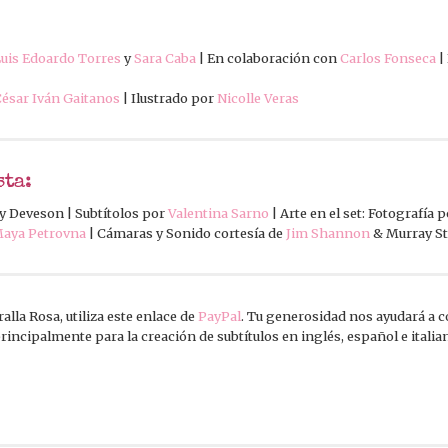
uis Edoardo Torres
y
Sara Caba
| En colaboración con
Carlos Fonseca
|
ésar Iván Gaitanos
| Ilustrado por
Nicolle Veras
sta:
y Deveson | Subtítolos por
Valentina Sarno
| Arte en el set: Fotografía 
aya Petrovna
| Cámaras y Sonido cortesía de
Jim Shannon
& Murray S
lla Rosa, utiliza este enlace de
PayPal
. Tu generosidad nos ayudará a 
 principalmente para la creación de subtítulos en inglés, español e itali