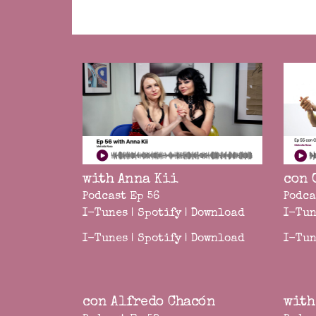
with Anna Kii
con 
Podcast Ep 56
Podca
I-Tunes
|
Spotify
|
Download
I-Tun
I-Tunes
|
Spotify
|
Download
I-Tun
con Alfredo Chacón
with