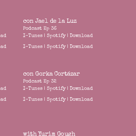
con Jael de la Luz
Podcast Ep 36
oad
I-Tunes
|
Spotify
|
Download
oad
I-Tunes
|
Spotify
|
Download
con Gorka Cortázar
Podcast Ep 32
oad
I-Tunes
|
Spotify
|
Download
oad
I-Tunes
|
Spotify
|
Download
with Yurim Gough