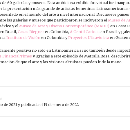
de 60 galerías y museos. Esta ambiciosa exhibición virtual fue inaugura
ser la presentación más grande de artistas femeninas latinoamericanas e
esentado en el mundo del arte a nivel internacional. Diecinueve países
ntre las galerías y museos que participaron se incluyeron el
Museo de A
éxico y el
Museo de Arte y Diseño Contemporáneo (MADC)
en Costa R
en Brasil,
Casas Riegner
en Colombia,
A Gentil Carioca
en Brasil, y gale
ina,
Instituto de Visión
en Colombia y
Proyectos Ultravioleta
en Guatema
didamente positiva no solo en Latinoamérica si no también desde import
e Financial Times
y, gracias a este episodio de Metralla Rosa, descubri
mación de que el arte y las visiones altruistas pueden ir de la mano.
st
io de 2021 y publicada el 15 de enero de 2022