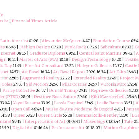
In
site
|
Financial Times Article
 Latin America
01:28 |
Alexander McQueen
4:47 |
Foundation Course
05:4
ies
06:45 |
Fashion Design
07:20 |
Punk Rock
07:26 |
Subculture
07:32 |
Go
Internet
08:15 |
Graduate Diploma
09:41 |
Central Saint Martins
09:42 |
A
sign
10:11 |
Master of Arts (MA)
10:18 |
Design Technology
10:20 |
Textile
’s Day
11:45 |
Fine Art Consultant
12:22 |
Halcyon Galleries
12:37 |
Castle 
rtnet
14:57 |
Art Basel
16:34 |
Art Basel Report
2020 16:34 |
Art Fairs
16:43 
rint
22:05 |
Augmented Reality
22:22 |
Extended Reality
22:45 |
Project 
e Coles
24:55 |
Sid Motion
24:56 |
Pilar Corrias
24:57 |
Victoria Miro
24:58 
 |
Parley Collective
26:57 |
Donald Trump
27:15 |
Reprieve Collective
27:32
der (PTSD)
28:01 |
Destinee Ross-Sutton
29:40 |
Kiki Mazzucchelli
29:46 
33:04 |
Yayoi Kusama
33:09 |
Lassla Esquivel
33:49 |
Leslie Ramos
33:51 |
A
3:01 |
Open Call
46:44 |
Museo de Arte Moderno de Bogotá
47:15 |
Museo
51:58 |
Queer
53:23 |
Queer Circle
55:28 |
Gemma Rolls-Bentley
55:30 |
LG
mland
59:15 |
Interpretation of Art
01:03:41 |
Museology
01:03:44 |
Tate
01:
13:59 |
Digital Art
01:16:44 |
Performance Art
01:18:07 |
Motion Graphics