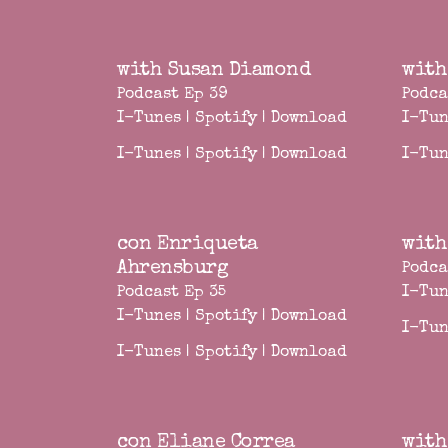
with Susan Diamond
with
Podcast Ep 39
Podca
I-Tunes
|
Spotify
|
Download
I-Tun
I-Tunes
|
Spotify
|
Download
I-Tun
con Enriqueta
with
Ahrensburg
Podca
Podcast Ep 35
I-Tun
I-Tunes
|
Spotify
|
Download
I-Tun
I-Tunes
|
Spotify
|
Download
con Eliane Correa
with