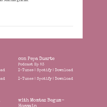
ano. Muchas gracias.
con Pepa Duarte
Podcast Ep 53
oad
I-Tunes
|
Spotify
|
Download
oad
I-Tunes
|
Spotify
|
Download
n
with Momtaz Begum-
Hossain