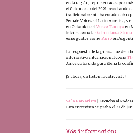
en la región, representadas por más 
el 8 de marzo del 2021, resultando 
tradicionalmente ha estado sub repr
Female Voices of Latin America, y e
en Colombia, el
Museo Tamayo
en M
líderes como la
Galería Luisa Strina
emergentes como
Barro
en Argent
La respuesta de la prensa fue deci
informativa internacional como
Th
America ha sido para Elena la confir
¡Y ahora, disfruten la entrevista!
Ve la Entrevista
| Escucha el Podca
Esta entrevista se grabó el 23 de jun
Más información: