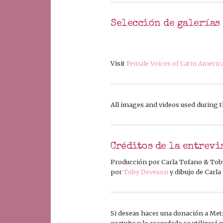
Selección de galerías
Visit
Female Voices of Latin Americ
All images and videos used during 
Créditos de la entrevi
Producción por Carla Tofano & Toby
por
Toby Deveson
y dibujo de Carla
Si deseas hacer una donación a Metra