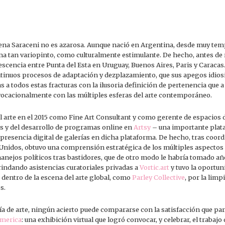
lena Saraceni no es azarosa. Aunque nació en Argentina, desde muy temp
ma tan variopinto, como culturalmente estimulante. De hecho, antes de 
escencia entre Punta del Esta en Uruguay, Buenos Aires, Paris y Caracas.
ntinuos procesos de adaptación y dezplazamiento, que sus apegos idiosi
 a todos estas fracturas con la ilusoria definición de pertenencia que 
ocacionalmente con las múltiples esferas del arte contemporáneo.
 arte en el 2015 como Fine Art Consultant y como gerente de espacios 
as y del desarrollo de programas online en
Artsy
– una importante plata
a presencia digital de galerías en dicha plataforma. De hecho, tras coord
 Unidos, obtuvo una comprensión estratégica de los múltiples aspectos 
anejos políticos tras bastidores, que de otro modo le habría tomado añ
indando asistencias curatoriales privadas a
Vortic.art
y tuvo la oportuni
 dentro de la escena del arte global, como
Parley Collective
, por la limp
s.
a de arte, ningún acierto puede compararse con la satisfacción que par
America
: una exhibición virtual que logró convocar, y celebrar, el trabaj