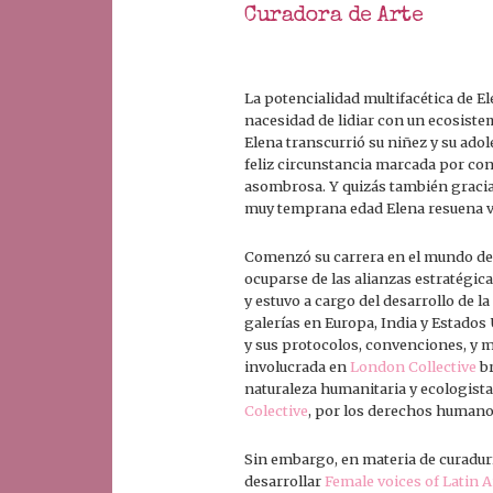
Curadora de Arte
La potencialidad multifacética de E
nacesidad de lidiar con un ecosiste
Elena transcurrió su niñez y su adol
feliz circunstancia marcada por co
asombrosa. Y quizás también gracias
muy temprana edad Elena resuena v
Comenzó su carrera en el mundo del
ocuparse de las alianzas estratégic
y estuvo a cargo del desarrollo de l
galerías en Europa, India y Estados
y sus protocolos, convenciones, y m
involucrada en
London Collective
br
naturaleza humanitaria y ecologista
Colective
, por los derechos humano
Sin embargo, en materia de curadurí
desarrollar
Female voices of Latin 