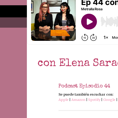
Home
About
con Elena Sara
Podcast Episodio 44
Se puede también escuchar con:
Apple
|
Amazon
|
Spotify
|
Google