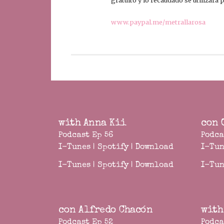
gratuito y lo recaudado se utilizará
www.paypal.me/metrallarosa
with Anna Kii
con 
Podcast Ep 56
Podca
I-Tunes
|
Spotify
|
Download
I-Tun
I-Tunes
|
Spotify
|
Download
I-Tun
con Alfredo Chacón
with
Podcast Ep 52
Podca