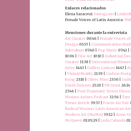
Enlaces relacionados
Elena Saraceni:
Instagram
|
Linked
Female Voices of Latin America:
Web
Menciones durante la entrevista
Art Curator
00:46 |
Female Voices of
Design
05:57 |
Communication Stud
Subculture
07:40 |
Pop Music
07:42 |
10:06 |
Fine Art
10:10 |
Industrial De
Curator
11:38 |
International Women
Artsy
14:43 |
Gallery Liaison
14:47 |
A
|
Virtual Reality
21:39 |
Carbon Footp
Kong
23:10 |
Oliver Miro
23:50 |
Sadi
David Zwirner
25:20 |
PR Stunt
26:14
27:46 |
Post-Traumatic Stress Disor
Women Artists Podcast
32:56 |
Tate
Times Article
39:57 |
Frieze Art Fair
4
Radical Women: Latin American Art
Modern Art (MoMA)
59:12 |
Anne U
McQueen
01:05:29 |
Leda Catunda
01: