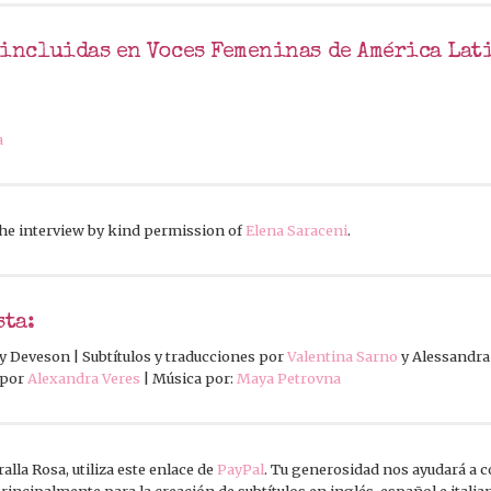
 incluidas en Voces Femeninas de América Lat
a
the interview by kind permission of
Elena Saraceni
.
sta:
 Deveson | Subtítulos y traducciones por
Valentina Sarno
y Alessandra 
 por
Alexandra Veres
| Música por:
Maya Petrovna
lla Rosa, utiliza este enlace de
PayPal
. Tu generosidad nos ayudará a 