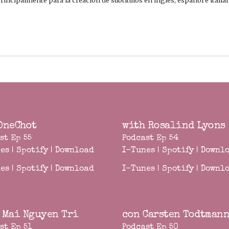
 principalmente para la creación de subtítulos en inglés, español e itali
OneChot
with Rosalind Lyons
st Ep 55
Podcast Ep 54
es
|
Spotify
|
Download
I-Tunes
|
Spotify
|
Downl
es
|
Spotify
|
Download
I-Tunes
|
Spotify
|
Downl
 Mai Nguyen Tri
con Carsten Todtman
st Ep 51
Podcast Ep 50