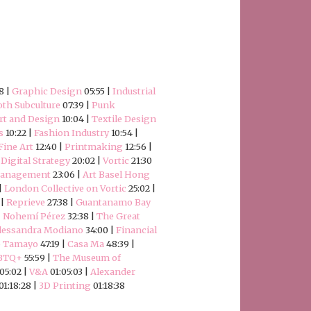
8 |
Graphic Design
05:55 |
Industrial
th Subculture
07:39 |
Punk
rt and Design
10:04 |
Textile Design
s
10:22 |
Fashion Industry
10:54 |
Fine Art
12:40 |
Printmaking
12:56 |
|
Digital Strategy
20:02 |
Vortic
21:30
Management
23:06 |
Art Basel Hong
|
London Collective on Vortic
25:02 |
 |
Reprieve
27:38 |
Guantanamo Bay
|
Nohemí Pérez
32:38 |
The Great
lessandra Modiano
34:00 |
Financial
 Tamayo
47:19 |
Casa Ma
48:39 |
BTQ+
55:59 |
The Museum of
05:02 |
V&A
01:05:03 |
Alexander
01:18:28 |
3D Printing
01:18:38