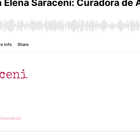
Interviews
Monologues
IGTV
Blog
Photos
Metralla Rosa con Carla Tofano
ceni
|
Download