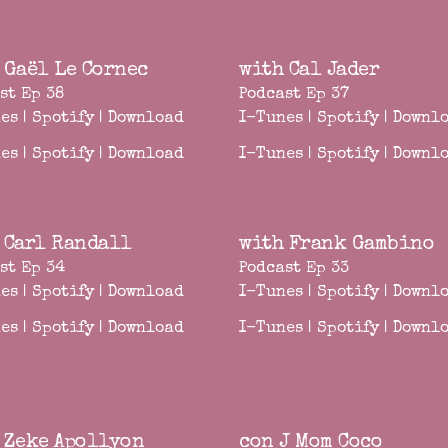
 Gaël Le Cornec
with Cal Jader
st Ep 38
Podcast Ep 37
es
|
Spotify
|
Download
I-Tunes
|
Spotify
|
Downl
es
|
Spotify
|
Download
I-Tunes
|
Spotify
|
Downl
 Carl Randall
with Frank Gambino
st Ep 34
Podcast Ep 33
es
|
Spotify
|
Download
I-Tunes
|
Spotify
|
Downl
es
|
Spotify
|
Download
I-Tunes
|
Spotify
|
Downl
 Zeke Apollyon
con J Mom Coco