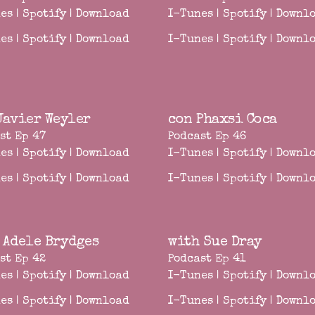
es
|
Spotify
|
Download
I-Tunes
|
Spotify
|
Downl
es
|
Spotify
|
Download
I-Tunes
|
Spotify
|
Downl
Javier Weyler
con Phaxsi Coca
st Ep 47
Podcast Ep 46
es
|
Spotify
|
Download
I-Tunes
|
Spotify
|
Downl
es
|
Spotify
|
Download
I-Tunes
|
Spotify
|
Downl
 Adele Brydges
with Sue Dray
st Ep 42
Podcast Ep 41
es
|
Spotify
|
Download
I-Tunes
|
Spotify
|
Downl
es
|
Spotify
|
Download
I-Tunes
|
Spotify
|
Downl