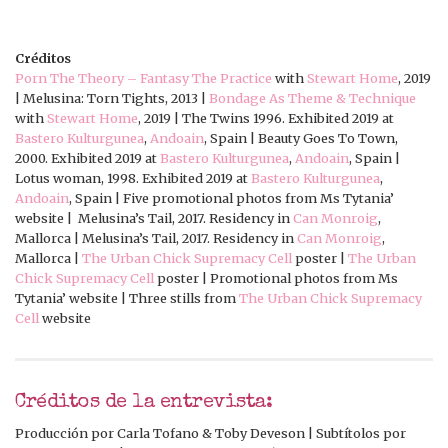
Créditos
Porn The Theory – Fantasy The Practice
with
Stewart Home
, 2019
| Melusina: Torn Tights, 2013 |
Bondage As Theme & Technique
with
Stewart Home
, 2019 | The Twins 1996. Exhibited 2019 at
Bastero Kulturgunea
,
Andoain
, Spain | Beauty Goes To Town,
2000. Exhibited 2019 at
Bastero Kulturgunea
,
Andoain
, Spain |
Lotus woman, 1998. Exhibited 2019 at
Bastero Kulturgunea
,
Andoain
, Spain | Five promotional photos from Ms Tytania’
website | Melusina’s Tail, 2017. Residency in
Can Monroig
,
Mallorca | Melusina’s Tail, 2017. Residency in
Can Monroig
,
Mallorca |
The Urban Chick Supremacy Cell
poster |
The Urban
Chick Supremacy Cell
poster | Promotional photos from Ms
Tytania’ website | Three stills from
The Urban Chick Supremacy
Cell
website
Créditos de la entrevista:
Producción por Carla Tofano & Toby Deveson | Subtítolos por