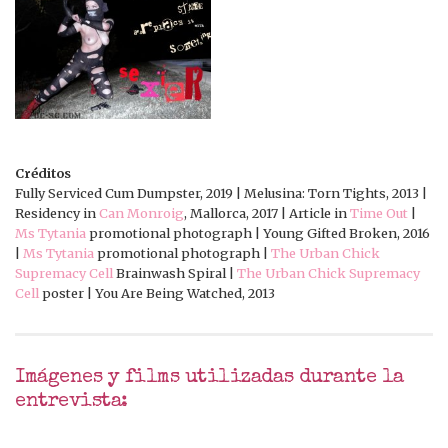
Créditos
Fully Serviced Cum Dumpster, 2019 | Melusina: Torn Tights, 2013 |
Residency in
Can Monroig
, Mallorca, 2017 | Article in
Time Out
|
Ms Tytania
promotional photograph | Young Gifted Broken, 2016
|
Ms Tytania
promotional photograph |
The Urban Chick
Supremacy Cell
Brainwash Spiral |
The Urban Chick Supremacy
Cell
poster | You Are Being Watched, 2013
Imágenes y films utilizadas durante la
entrevista: