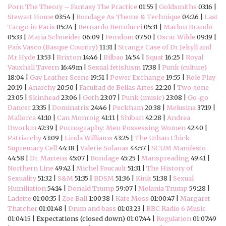
Porn The Theory – Fantasy The Practice
01:55 |
Goldsmiths
03:16 |
Stewart Home
03:54 |
Bondage As Theme & Technique
04:26 |
Last
Tango in Paris
05:24 |
Bernardo Bertolucci
05:31 |
Marlon Brando
05:33 |
Maria Schneider
06:09 |
Femdom
07:50 |
Oscar Wilde
09:19 |
País Vasco (Basque Country)
11:31 |
Strange Case of Dr Jekyll and
Mr Hyde
13:53 |
Brixton
14:46 |
Bilbao
14:54 |
Squat
16:25 |
Royal
Vauxhall Tavern
16:49m |
Sexual fetishism
17:38 |
Punk (culture)
18:04 |
Gay Leather Scene
19:51 |
Power Exchange
19:55 |
Role Play
20:19 |
Anarchy
20:50 |
Facultad de Bellas Artes
22:20 |
Two-tone
23:05 |
Skinhead
23:06 |
Goth
23:07 |
Punk (music)
23:08 |
Go-go
Dancer
23:35 |
Dominatrix
24:46 |
Peckham
20:38 |
Melusina
37:19 |
Mallorca
41:10 |
Can Monroig
41:11 |
Shibari
42:28 |
Andrea
Dworkin
42:39 |
Pornography: Men Possessing Women
42:40 |
Patriarchy
43:09 |
Linda Williams
43:25 |
The Urban Chick
Supremacy Cell
44:38 |
Valerie Solanas
44:57 |
SCUM Manifesto
44:58 |
Dr. Martens
45:07 |
Bondage
45:25 |
Manspreading
49:41 |
Northern Line
49:42 |
Michel Foucault
51:31 |
The History of
Sexuality
51:32 |
S&M
51:35 |
BDSM
51:36 |
Kink
51:38 |
Sexual
Humiliation
54:14 |
Donald Trump
59:07 |
Melania Trump
59:28 |
Ladette
01:00:35 |
Zoe Ball
1:00:38 |
Kate Moss
01:00:47 |
Margaret
Thatcher
01:01:48 |
Drum and bass
01:03:23 |
BBC Radio 6 Music
01:04:15 | Expectations (closed down) 01:07:44 |
Regulation
01:07:49