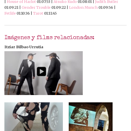
|
House of Harlot
01:07:53 |
Atsuko Kudo
01:08:01 |
Judith Butler
01:09:21 |
Gender Trouble
01:09:22 |
London Munch
01:09:56 |
Fetlife
01:10:36 |
Tarot
01:11:45
Imágenes y films relacionadas:
Itziar Bilbao Urrutia