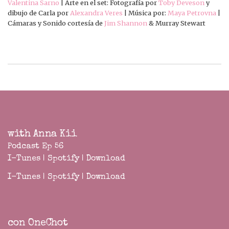
Valentina Sarno
| Arte en el set: Fotografía por
Toby Deveson
y
dibujo de Carla por
Alexandra Veres
| Música por:
Maya Petrovna
|
Cámaras y Sonido cortesía de
Jim Shannon
& Murray Stewart
with Anna Kii
Podcast Ep 56
I-Tunes
|
Spotify
|
Download
I-Tunes
|
Spotify
|
Download
con OneChot