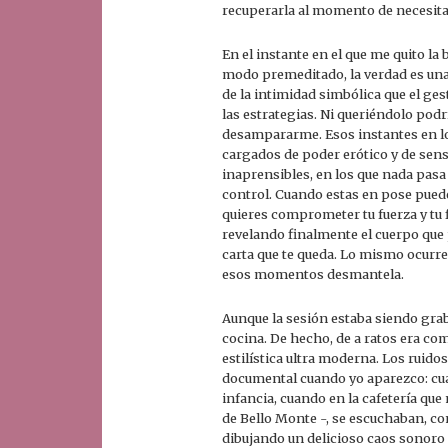
recuperarla al momento de necesita
En el instante en el que me quito la
modo premeditado, la verdad es una
de la intimidad simbólica que el gest
las estrategias. Ni queriéndolo podr
desampararme. Esos instantes en los
cargados de poder erótico y de sens
inaprensibles, en los que nada pas
control. Cuando estas en pose puede
quieres comprometer tu fuerza y tu f
revelando finalmente el cuerpo que p
carta que te queda. Lo mismo ocurre
esos momentos desmantela.
Aunque la sesión estaba siendo graba
cocina. De hecho, de a ratos era co
estilística ultra moderna. Los ruido
documental cuando yo aparezco: cua
infancia, cuando en la cafetería que
de Bello Monte -, se escuchaban, co
dibujando un delicioso caos sonoro