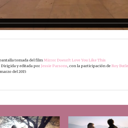
 pantalla tomada del film
Mirror Doesn’t Love You Like This
Dirigida y editada por
Jessie Parsons
, con la participación de
Roy Butl
marzo del 2015