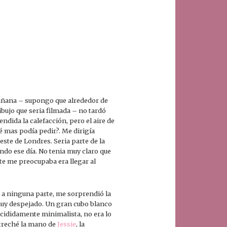
mañana – supongo que alrededor de
dibujo que seria filmada – no tardó
ndida la calefacción, pero el aire de
ué mas podía pedir?. Me dirigía
 este de Londres. Seria parte de la
ndo ese día. No tenia muy claro que
te me preocupaba era llegar al
s a ninguna parte, me sorprendió la
 muy despejado. Un gran cubo blanco
decididamente minimalista, no era lo
streché la mano de
Jessie
, la