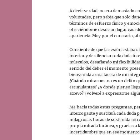
A decir verdad, no era demasiado c
voluntades, pero sabia que solo dan
términos de esfuerzo físico y emoc
ofreciéndome desde un lugar casi de
apariencia. Muy por el contrario, a
Consiente de que la sesión estaba s
interior y de silenciar toda duda in
músculos, desafiando mi flexibilidad
sentido del deber el momento present
bienvenida a una faceta de mi integ
¿Cuándo mirarnos no es un delito q
estimulantes? ¿A donde pienso llega
atrevo? ¿Volveré a expresarme algún
Me hacia todas estas preguntas, pe
interrogante y sustituía cada duda p
milagrosas horas de sostenida intro
propia mirada foránea, y gracias a 
incertidumbre que en ese momento me