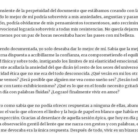
onsiente de la perpetuidad del documento que estábamos creando con 
do lo mejor de mí podría sobrevivir a mis ansiedades, angustias y para
ión, podría olvidarme de mis pensamientos tormentosos, auto recrimin
vocional lograría sobrevivir a todas mis resistencias. No quería dejarm
l menos por un par de horas necesitaba hacer las pases con mi belleza.
iendo documentada, yo solo deseaba dar lo mejor de mí. Sabia que la me
terna dispuesta a acribillarme la confianza, era comprometiendo el equi
 física y sobre todo, instigando los limites de mi elasticidad emociona
e acallaría la ansiedad del que dirán (el resto de los seres del univers
ridad ética que no me era del todo desconocida. ¿Qué verán en mi los o
ue vemos? ¿Será posible que alguien me vea como sueño ser? ¿Serán tod
r con tanto exhibicionismo? ¿Qué es lo que en el fondo necesito gritarl
 día con palabras fluidas? ¿Lograré finalmente vivir en amor?
ro como sabia que no podía ofrecer respuestas a ninguna de ellas, ab
or el vacío que ofrecen el limbo y la hoja de papel en blanco que había 
spección. Gracias al desenlace de aquella sesión épica, que hoy en día 
la observación gentil del lente que me narra con gestos y con palabras, 
 devoraba era la única respuesta. Después de todo, vivir es un bizarro 