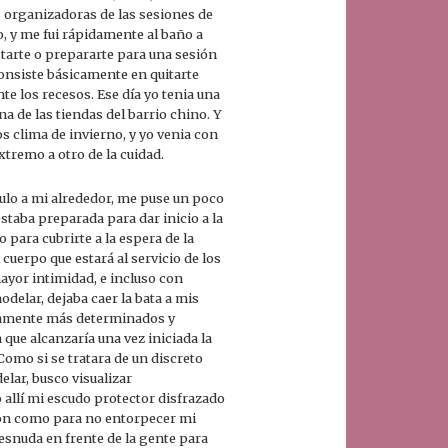
as organizadoras de las sesiones de
o, y me fui rápidamente al baño a
tarte o prepararte para una sesión
 Consiste básicamente en quitarte
te los recesos. Ese día yo tenia una
a de las tiendas del barrio chino. Y
 clima de invierno, y yo venia con
xtremo a otro de la cuidad.
culo a mi alrededor, me puse un poco
staba preparada para dar inicio a la
 para cubrirte a la espera de la
cuerpo que estará al servicio de los
mayor intimidad, e incluso con
delar, dejaba caer la bata a mis
eramente más determinados y
ue alcanzaría una vez iniciada la
Como si se tratara de un discreto
lar, busco visualizar
 allí mi escudo protector disfrazado
ción como para no entorpecer mi
esnuda en frente de la gente para