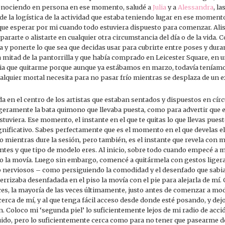
 conociendo en persona en ese momento, saludé a
Julia
y a
Alessandra
, l
de la logística de la actividad que estaba teniendo lugar en ese moment
ue esperar por mi cuando todo estuviera dispuesto para comenzar. Alis
ararte o alistarte en cualquier otra circumstancia del día o de la vida.
ta y ponerte lo que sea que decidas usar para cubrirte entre poses y duran
a mitad de la pantorrilla y que había comprado en Leicester Square, en un
nia que quitarme porque aunque ya estábamos en marzo, todavía teníamos
alquier mortal necesita para no pasar frío mientras se desplaza de un e
 en el centro de los artistas que estaban sentados y dispuestos en cír
igeramente la bata quimono que llevaba puesta, como para advertir que e
tuviera. Ese momento, el instante en el que te quitas lo que llevas puesto
gnificativo. Sabes perfectamente que es el momento en el que develas el 
 o mientras dure la sesión, pero también, es el instante que revela con 
ntes y que tipo de modelo eres. Al inicio, sobre todo cuando empecé a mo
no la movía. Luego sin embargo, comencé a quitármela con gestos lig
nerviosos – como persiguiendo la comodidad y el desenfado que sabia q
errizaba desenfadada en el piso la movía con el pie para alejarla de mí. 
s, la mayoría de las veces últimamente, justo antes de comenzar a mode
erca de mí, y al que tenga fácil acceso desde donde esté posando, y dejo
. Coloco mi ‘segunda piel’ lo suficientemente lejos de mi radio de ac
uido, pero lo suficientemente cerca como para no tener que pasearme d