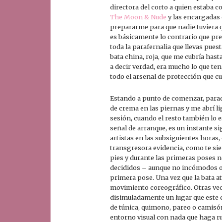
directora del corto a quien estaba
The Moon & Nude
y las encargadas 
prepararme para que nadie tuviera q
es básicamente lo contrario que prep
toda la parafernalia que llevas pues
bata china, roja, que me cubría hast
a decir verdad, era mucho lo que te
todo el arsenal de protección que cu
Estando a punto de comenzar, parada
de crema en las piernas y me abrí l
sesión, cuando el resto también lo es
señal de arranque, es un instante si
artistas en las subsiguientes horas,
transgresora evidencia, como te sie
pies y durante las primeras poses 
decididos – aunque no incómodos o 
primera pose. Una vez que la bata at
movimiento coreográfico. Otras vece
disimuladamente un lugar que este c
de túnica, quimono, pareo o camisón
entorno visual con nada que haga r