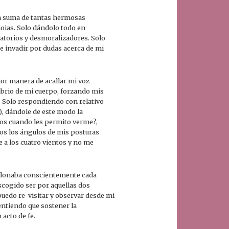
la suma de tantas hermosas
noias. Solo dándolo todo en
atorios y desmoralizadores. Solo
e invadir por dudas acerca de mi
jor manera de acallar mi voz
librio de mi cuerpo, forzando mis
l. Solo respondiendo con relativo
o), dándole de este modo la
tros cuando les permito verme?,
os los ángulos de mis posturas
e a los cuatro vientos y no me
andonaba conscientemente cada
escogido ser por aquellas dos
puedo re-visitar y observar desde mi
entiendo que sostener la
acto de fe.