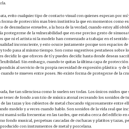
rla.
 bata, evito cualquier tipo de contacto visual con quienes esperan por mí
 forma de protección mas bien instintiva la que en momentos como eso
o de desnudarse envuelve, a la hora de la verdad, cuando estoy allí olvido
ía protegerme de la vulnerabilidad que en ese preciso gesto de sinuosa 
 que ni el artista ni la modelo han comenzado a trabajar en el sentido 
ualidad inconsciente, y esto ocurre justamente porque son espacios de 
a y todo pasa al mismo tiempo. Son como sugestivos pestañeos sobre lo
s decidir lo que ofreces de tí y puedes decidir hasta donde deseas sacr
lexibilidad. Sin embargo, cuando te quitas la última capa de protección
ondrás al servicio de tu propia necesidad de expresión plástica -y de la 
 cuando te mueves entre poses. No existe forma de protegerse de la cru
da, fue tan silenciosa como lo suelen ser todas. Los únicos ruidos que 
mo tener de fondo a un trio de música atonal recreando los sonidos de tu
s de las tazas y los cubiertos de metal chocando vigorosamente entre el
ndo modelo y a veces cuando hablo. Son sonidos de la vida real que inc
 mi mamá solía frecuentar en las tardes, que estaba cerca del edificio en 
mo fondo musical, perpetuas cascadas de cucharas y platitos y tazas, 
 producido con instrumentos de metal y porcelana.