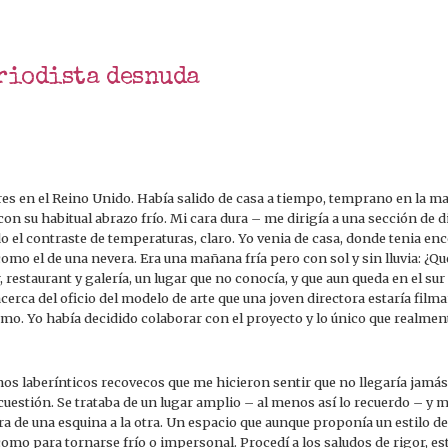
riodista desnuda
dres en el Reino Unido. Había salido de casa a tiempo, temprano en la 
 con su habitual abrazo frío. Mi cara dura – me dirigía a una sección de 
o el contraste de temperaturas, claro. Yo venia de casa, donde tenia ence
 como el de una nevera. Era una mañana fría pero con sol y sin lluvia: ¿Q
 restaurant y galería, un lugar que no conocía, y que aun queda en el sur
erca del oficio del modelo de arte que una joven directora estaría filma
mo. Yo había decidido colaborar con el proyecto y lo único que realmen
unos laberínticos recovecos que me hicieron sentir que no llegaría jamá
uestión. Se trataba de un lugar amplio – al menos así lo recuerdo – y
lara de una esquina a la otra. Un espacio que aunque proponía un estilo 
como para tornarse frío o impersonal. Procedí a los saludos de rigor, e