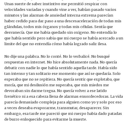
Unas suerte de saber instintivo me permitió respirar con
velocidades variadas y cuando vine a ver, habían pasado varios
minutos y las alarmas de ansiedad interna extrema parecían
haber cedido para dar paso a una descesaceleración de todas mis
glándulas, todos mis órganos y todas mis células. Sentía que
desvanecía. Que me habia quedado sin oxigeno. No entendía lo
que había sentido pero sabia que mi cuerpo se había acercado a un
limite del que no entendía cómo había logrado salir ilesa.
No dije una palabra. No lo conté. No lo verbalicé. No busqué
respuestas en internet. No hice absolutamente nada. No quería
debatir con nadie lo que había sentido aquella tarde. Había sido
tan intenso y tan solitario ese momento que así se quedaría. Solo
esperaba que no se repitiera. No quería sentir que explotaba, que
moría, que mi desilusión me superaba, que mis miedos me
devoraban sin darme tregua. No quería volver a ese latido
frenético ni a esa cabeza llena de alarmas ensordecedoras. La vida
parecía demasiado compleja para alguien como yo y solo por eso
a veces deseaba evaporarme, transmutar, desaparecer. Sin
embargo, esa tarde me pareció que mi cuerpo habia dado patadas
de burro enloquecido para evitarme la muerte.