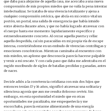
que daba para alejarme de aquella casa, me acercaba a una nueva
comprensión de mis propios miedos que no valía la pena intentar
intelectualizar. Se trataba de una vivencia totalizante y ajena a
cualquier comprensión retórica, que abría en mi centro vital un
portón, un portal, una salida de emergencia que había intuido
entre abierta durante años, y que no había logrado atravesar con
el cuerpo hasta ese momento: lapidariamente especifico y
estruendosamente concreto. Al cerrar aquella puerta y cellar
aquella despedida, caí sin paracaídas en mi propia vía de escape
interna, convirtiéndome en un embudo de vivencias centrífugas y
emociones concéntricas. Mientras caminaba al encuentro con
mis miedos, un aplomo que desconocía parecía hacerse palpable
y venir a mi rescate. Y con cada paso que daba me adentraba en el
rugido moribundo de siglos de batallas perdidas y ganadas, antes
de nacer.
Decirle adiós a la convivencia cotidiana con mis dos hijos que
entonces tenían 17 y 16 años, significó atravesar una solitaria y
silenciosa agonía que aun me resulta doloroso revivir. Sin
embargo, en esta oportunidad el miedo que en otras
oportunidades me paralizaba, me empequeñecía y me
encorchaba, parecía estarme alimentando de una energía