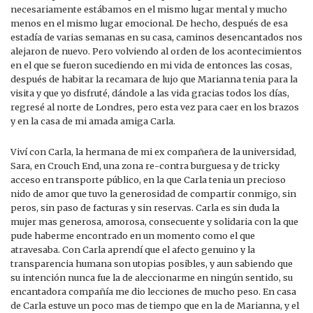
necesariamente estábamos en el mismo lugar mental y mucho
menos en el mismo lugar emocional. De hecho, después de esa
estadía de varias semanas en su casa, caminos desencantados nos
alejaron de nuevo. Pero volviendo al orden de los acontecimientos
en el que se fueron sucediendo en mi vida de entonces las cosas,
después de habitar la recamara de lujo que Marianna tenia para la
visita y que yo disfruté, dándole a las vida gracias todos los días,
regresé al norte de Londres, pero esta vez para caer en los brazos
y en la casa de mi amada amiga Carla.
Viví con Carla, la hermana de mi ex compañera de la universidad,
Sara, en Crouch End, una zona re-contra burguesa y de tricky
acceso en transporte público, en la que Carla tenia un precioso
nido de amor que tuvo la generosidad de compartir conmigo, sin
peros, sin paso de facturas y sin reservas. Carla es sin duda la
mujer mas generosa, amorosa, consecuente y solidaria con la que
pude haberme encontrado en un momento como el que
atravesaba. Con Carla aprendí que el afecto genuino y la
transparencia humana son utopias posibles, y aun sabiendo que
su intención nunca fue la de aleccionarme en ningún sentido, su
encantadora compañía me dio lecciones de mucho peso. En casa
de Carla estuve un poco mas de tiempo que en la de Marianna, y el