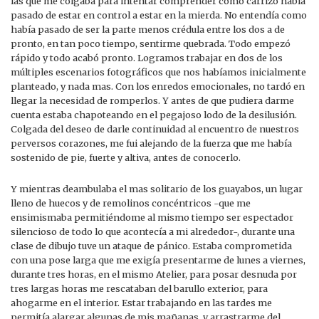
las que me colgaba para intentar comprender como carrizo había
pasado de estar en control a estar en la mierda. No entendía como
había pasado de ser la parte menos crédula entre los dos a de
pronto, en tan poco tiempo, sentirme quebrada. Todo empezó
rápido y todo acabó pronto. Logramos trabajar en dos de los
múltiples escenarios fotográficos que nos habíamos inicialmente
planteado, y nada mas. Con los enredos emocionales, no tardó en
llegar la necesidad de romperlos. Y antes de que pudiera darme
cuenta estaba chapoteando en el pegajoso lodo de la desilusión.
Colgada del deseo de darle continuidad al encuentro de nuestros
perversos corazones, me fui alejando de la fuerza que me había
sostenido de pie, fuerte y altiva, antes de conocerlo.
Y mientras deambulaba el mas solitario de los guayabos, un lugar
lleno de huecos y de remolinos concéntricos -que me
ensimismaba permitiéndome al mismo tiempo ser espectador
silencioso de todo lo que acontecía a mi alrededor-, durante una
clase de dibujo tuve un ataque de pánico. Estaba comprometida
con una pose larga que me exigía presentarme de lunes a viernes,
durante tres horas, en el mismo Atelier, para posar desnuda por
tres largas horas me rescataban del barullo exterior, para
ahogarme en el interior. Estar trabajando en las tardes me
permitía alargar algunas de mis mañanas, y arrastrarme del