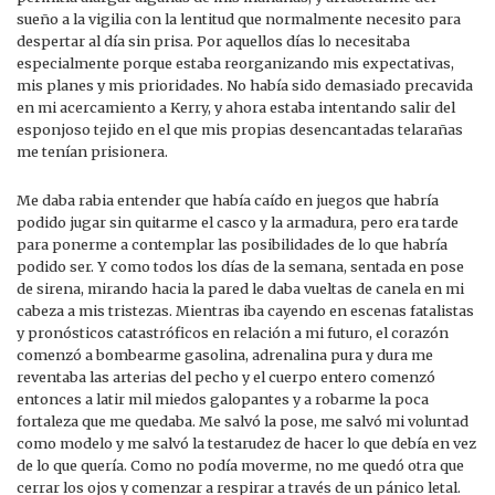
sueño a la vigilia con la lentitud que normalmente necesito para
despertar al día sin prisa. Por aquellos días lo necesitaba
especialmente porque estaba reorganizando mis expectativas,
mis planes y mis prioridades. No había sido demasiado precavida
en mi acercamiento a Kerry, y ahora estaba intentando salir del
esponjoso tejido en el que mis propias desencantadas telarañas
me tenían prisionera.
Me daba rabia entender que había caído en juegos que habría
podido jugar sin quitarme el casco y la armadura, pero era tarde
para ponerme a contemplar las posibilidades de lo que habría
podido ser. Y como todos los días de la semana, sentada en pose
de sirena, mirando hacia la pared le daba vueltas de canela en mi
cabeza a mis tristezas. Mientras iba cayendo en escenas fatalistas
y pronósticos catastróficos en relación a mi futuro, el corazón
comenzó a bombearme gasolina, adrenalina pura y dura me
reventaba las arterias del pecho y el cuerpo entero comenzó
entonces a latir mil miedos galopantes y a robarme la poca
fortaleza que me quedaba. Me salvó la pose, me salvó mi voluntad
como modelo y me salvó la testarudez de hacer lo que debía en vez
de lo que quería. Como no podía moverme, no me quedó otra que
cerrar los ojos y comenzar a respirar a través de un pánico letal.