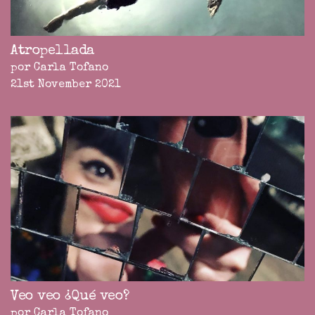
Atropellada
por Carla Tofano
21st November 2021
Veo veo ¿Qué veo?
por Carla Tofano