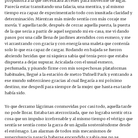
propulsora a la que necesitaba acceder para moverme de lugar.
Parecía estar transitando una falacia, una mentira, y al mismo
tiempo era capaz de experimentarlo todo con inusitada claridad y
determinación. Mientras más miedo sentía con más coraje me
movía. Y aquella tarde, después de cerrar aquella puerta, la puerta
de la que seria a partir de aquel segundo mi ex-casa, me vi dando
pasos por una calle llena de jardines atendidos con esmero, y me
vi arrastrando con gracia y con energía una maleta que contenía
solo lo que era capaz de cargar. Rodando en bajada se fueron
abriendo heridas que ni siquiera sabia qué tenia pero que estaba
dispuesta a dejar supurar. Acicalada con el usual esmero,
perfumada, y pisando firme con mis sospechosas plataformas
habituales, llegué a la estación de metro Tufnell Park y entrando a
ese mundo subterráneo gracias al cual llegaría a mi próximo
destino, me despedí para siempre de la mujer que hasta esa tarde
había sido.
Yo que derramo lágrimas conmovidas por casi todo, aquella tarde
no pode llorar. Estaba tan aterrorizada, que no lograba sentir otra
cosa que un impulso irrefrenable y al mismo tiempo el vértigo que
sentía se sentía como la garra de un águila sosteniéndome desde
el estómago. Las alarmas de todos mis mecanismos de
supervivencia parecía haberse encendido y sabia que no se