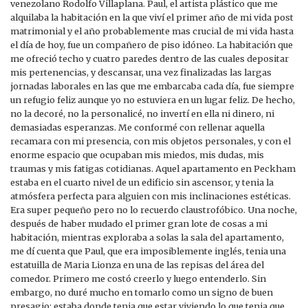
venezolano Rodolfo Villaplana. Paul, el artista plástico que me
alquilaba la habitación en la que viví el primer año de mi vida post
matrimonial y el año probablemente mas crucial de mi vida hasta
el día de hoy, fue un compañero de piso idóneo. La habitación que
me ofreció techo y cuatro paredes dentro de las cuales depositar
mis pertenencias, y descansar, una vez finalizadas las largas
jornadas laborales en las que me embarcaba cada día, fue siempre
un refugio feliz aunque yo no estuviera en un lugar feliz. De hecho,
no la decoré, no la personalicé, no invertí en ella ni dinero, ni
demasiadas esperanzas. Me conformé con rellenar aquella
recamara con mi presencia, con mis objetos personales, y con el
enorme espacio que ocupaban mis miedos, mis dudas, mis
traumas y mis fatigas cotidianas. Aquel apartamento en Peckham
estaba en el cuarto nivel de un edificio sin ascensor, y tenia la
atmósfera perfecta para alguien con mis inclinaciones estéticas.
Era super pequeño pero no lo recuerdo claustrofóbico. Una noche,
después de haber mudado el primer gran lote de cosas a mi
habitación, mientras exploraba a solas la sala del apartamento,
me dí cuenta que Paul, que era imposiblemente inglés, tenia una
estatuilla de Maria Lionza en una de las repisas del área del
comedor. Primero me costó creerlo y luego entenderlo. Sin
embargo, no duré mucho en tomarlo como un signo de buen
presagio: estaba donde tenia que estar viviendo lo que tenia que