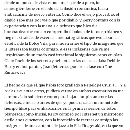
desde un punto de vista emocional, que de a poco, fui
sumergiéndome en el lodo de la ilusión romántica, hasta
embarrarme de nuevo enterita. Como dice el viejo proverbio, el
diablo sabe mas por viejo que por diablo, y Kerry contaba con la
experiencia y con la maña. Lo primero que hizo fue
bombardearme con un compendio fabuloso de fotos en blanco y
negro extraídas de escenas cinematográficas que evocaban la
estética de la Dolce Vita, para mostrarme el tipo de imágenes que
le interesaba lograr conmigo. A esas imágenes que ya me
inspiraban de un modo casi irracional le siguieron otras en plan
Glam Rock de los setenta y ochenta en las que se colaba Debbie
Harry en hot pants y Joan Jett en su poderosa fase con The
Runnaways.
El hecho de que el, que había fotografiado a Penelope Cruz, a …. Y a
Nick Cave entre otros, pudiera verme en ambos escenarios ya me
conmovía lo suficiente como para bajar completamente las
defensas, e incluso antes de que yo pudiera sacar un minuto de
tiempo libre para embarcarnos en la primera sesión de fotos
planteada como inicial, Kerry compró por Internet un micrófono
estilo años cincuenta, con la intención de recrear conmigo las
imágenes de una cantante de jazz a lo Ella Fitzgerald, en la que yo